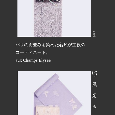
pari
パリの街並みを染めた着尺が主役の
コーディネート。
aux Champs Elysee
風光る