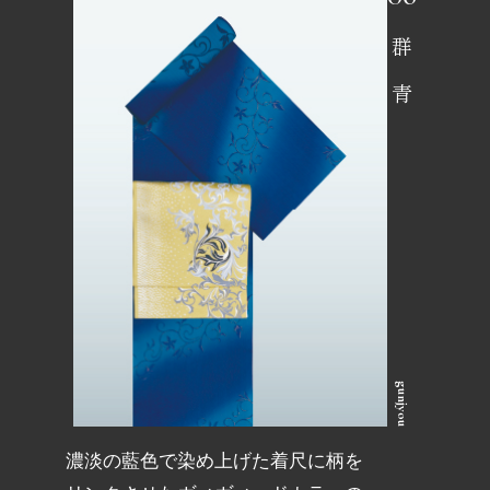
群青
gunjyou
濃淡の藍色で染め上げた着尺に柄を