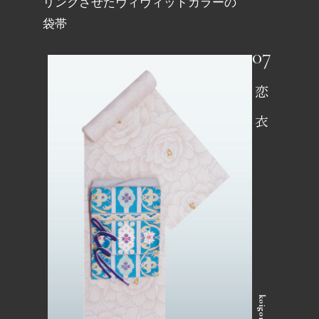
リンクさせたヴィヴィッドカラーの
袋帯
恋衣
koigoromo