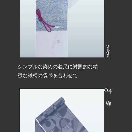
yuukyuu
シンプルな染めの着尺に対照的な精
緻な織柄の袋帯を合わせて
絢