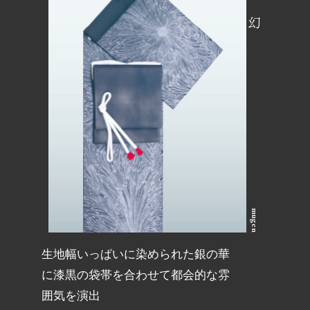
夢幻
mugen
生地幅いっぱいに染められた銀の華
に漆黒の袋帯を合わせて都会的な雰
囲気を演出