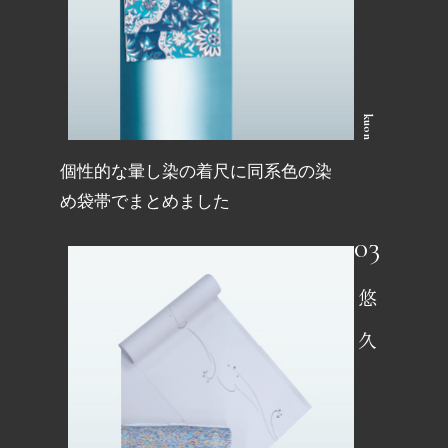
kuon
個性的な暈し染の着尺に同系色の染
め袋帯でまとめました
悠久