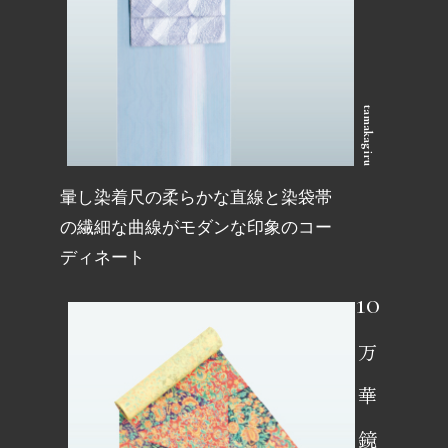
tamakagiru
ブランド
暈し染着尺の柔らかな直線と染袋帯
結び桜
の繊細な曲線がモダンな印象のコー
ディネート
絲藝庵
着方レッスン
万華鏡
お手入れ