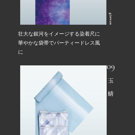
ginwan
壮大な銀河をイメージする染着尺に
華やかな袋帯でパーティードレス風
に
玉蜻