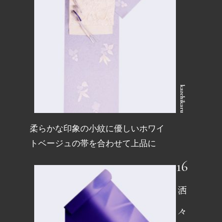
kazehikaru
柔らかな印象の小紋に優しいホワイ
トベージュの帯を合わせて上品に