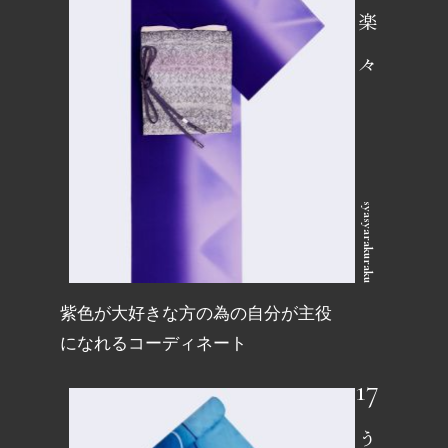
洒々楽々
syasyarakuraku
紫色が大好きな方の為の自分が主役
になれるコーディネート