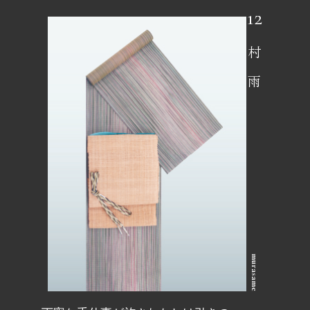
村雨
murasame