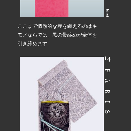
birei
ここまで情熱的な赤を纏えるのはキ
モノならでは。黒の帯締めが全体を
引き締めます
PARIS