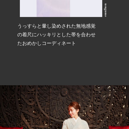
usugumo
うっすらと暈し染めされた無地感覚
の着尺にハッキリとした帯を合わせ
たおめかしコーディネート