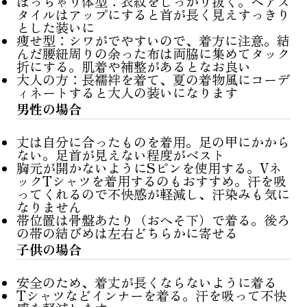
ぽっちゃり体型：衣紋をしっかり抜く。ヘアス
タイルはアップにすると首が長く見えすっきり
とした装いに
痩せ型：シワがでやすいので、着方に注意。結
んだ腰紐周りの余った布は両脇に集めてタック
折にする。肌着や補整があるとなお良い
大人の方：長襦袢を着て、夏の着物風にコーデ
ィネートすると大人の装いになります
男性の場合
丈は自分に合ったものを着用。足の甲にかから
ない。足首が見えない程度がベスト
胸元が開かないようにSピンを使用する。Vネ
ックTシャツを着用するのもおすすめ。汗を吸
ってくれるので不快感が軽減し、汗染みも気に
なりません
帯位置は骨盤あたり（おへそ下）で着る。後ろ
の帯の結びめは左右どちらかに寄せる
子供の場合
安全のため、着丈が長くならないように着る
Tシャツなどインナーを着る。汗を吸って不快