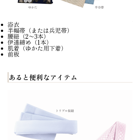
浴衣
半幅帯（または兵児帯）
腰紐（2〜3本）
伊達締め（1本）
肌着（ゆかた用下着）
前板
あると便利なアイテム