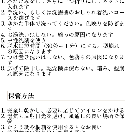
本だたみをしてさらに三つ折りにしてネットに
入れます
手洗い、もしくは洗濯機のおしゃれ着洗いコー
スを選びます
ゆかた単体で洗ってください。色映りを防ぎま
す
お湯洗いはしない。縮みの原因になります
中性洗剤を使う
脱水は短時間（30秒～１分）にする。型崩れ
の原因になります
つけ置き洗いはしない。色落ちの原因になりま
す
広げて陰干し。乾燥機は使わない。縮み、型崩
れ原因になります
保管方法
完全に乾かし、必要に応じてアイロンをかける
湿気と直射日光を避け、風通しの良い場所で保
管
たとう紙や桐箱を使用するとなお良い