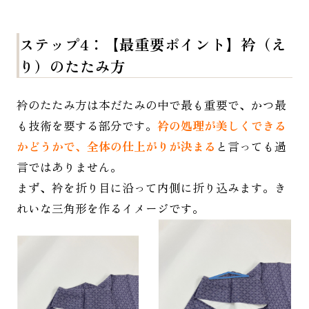
ス
テップ4：【最重要ポイント】衿（え
り）のたたみ方
衿のたたみ方は本だたみの中で最も重要で、かつ最
も技術を要する部分です。
衿の処理が美しくできる
かどうかで、全体の仕上がりが決まる
と言っても過
言ではありません。
まず、衿を折り目に沿って内側に折り込みます。き
れいな三角形を作るイメージです。