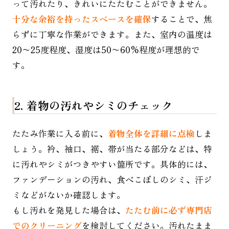
って汚れたり、きれいにたたむことができません。
十分な余裕を持ったスペースを確保
することで、焦
らずに丁寧な作業ができます。また、室内の温度は
20〜25度程度、湿度は50〜60%程度が理想的で
す。
2. 着物の汚れやシミのチェック
たたみ作業に入る前に、
着物全体を詳細に点検
しま
しょう。衿、袖口、裾、帯が当たる部分などは、特
に汚れやシミがつきやすい箇所です。具体的には、
ファンデーションの汚れ、食べこぼしのシミ、汗ジ
ミなどがないか確認します。
もし汚れを発見した場合は、
たたむ前に必ず専門店
でのクリーニング
を検討してください。汚れたまま